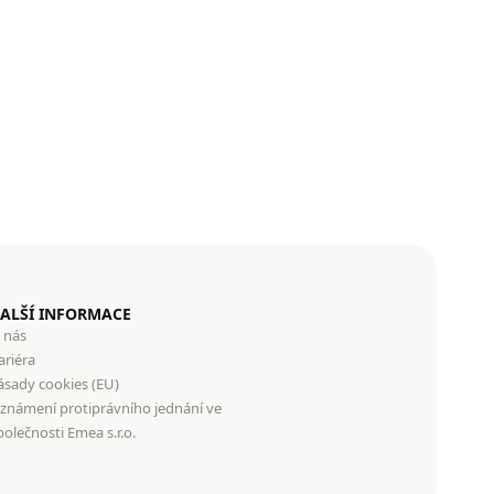
ALŠÍ INFORMACE
 nás
ariéra
ásady cookies (EU)
známení protiprávního jednání ve
polečnosti Emea s.r.o.