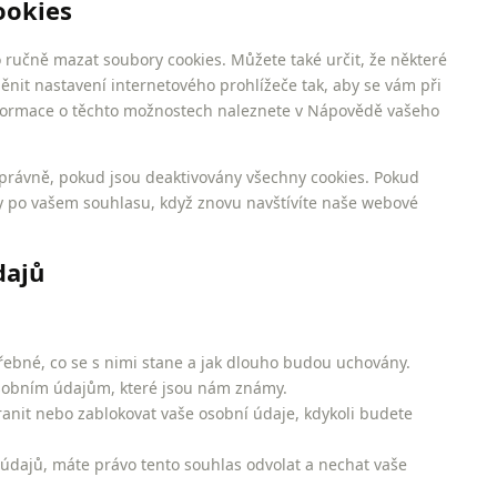
ookies
ručně mazat soubory cookies. Můžete také určit, že některé
ěnit nastavení internetového prohlížeče tak, aby se vám při
nformace o těchto možnostech naleznete v Nápovědě vašeho
rávně, pokud jsou deaktivovány všechny cookies. Pokud
y po vašem souhlasu, když znovu navštívíte naše webové
dajů
řebné, co se s nimi stane a jak dlouho budou uchovány.
osobním údajům, které jsou nám známy.
ranit nebo zablokovat vaše osobní údaje, kdykoli budete
údajů, máte právo tento souhlas odvolat a nechat vaše