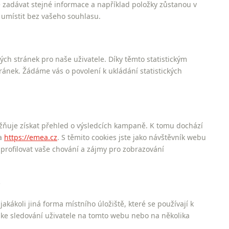
zadávat stejné informace a například položky zůstanou v
umístit bez vašeho souhlasu.
ých stránek pro naše uživatele. Díky těmto statistickým
ánek. Žádáme vás o povolení k ukládání statistických
ňuje získat přehled o výsledcích kampaně. K tomu dochází
na
https://emea.cz
. S těmito cookies jste jako návštěvník webu
 profilovat vaše chování a zájmy pro zobrazování
s
kákoli jiná forma místního úložiště, které se používají k
o ke sledování uživatele na tomto webu nebo na několika