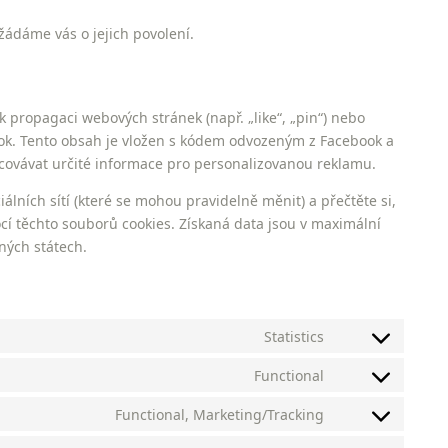
žádáme vás o jejich povolení.
propagaci webových stránek (např. „like“, „pin“) nebo
ebook. Tento obsah je vložen s kódem odvozeným z Facebook a
covávat určité informace pro personalizovanou reklamu.
álních sítí (které se mohou pravidelně měnit) a přečtěte si,
ocí těchto souborů cookies. Získaná data jsou v maximální
ných státech.
Statistics
Consent
to
Functional
Consent
service
to
Functional, Marketing/Tracking
wistia
Consent
service
to