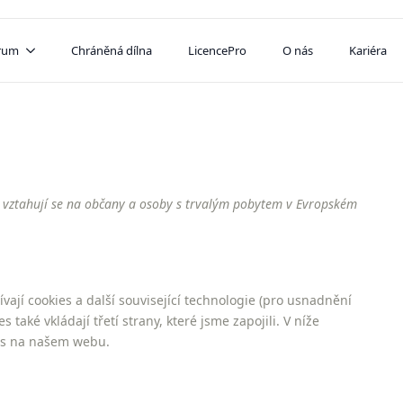
trum
Chráněná dílna
LicencePro
O nás
Kariéra
a vztahují se na občany a osoby s trvalým pobytem v Evropském
vají cookies a další související technologie (pro usnadnění
také vkládají třetí strany, které jsme zapojili. V níže
es na našem webu.