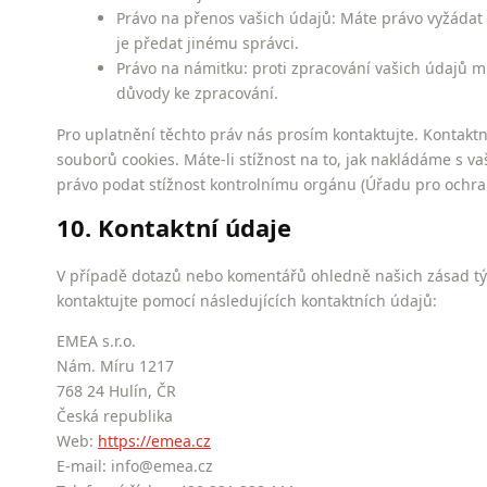
Právo na přenos vašich údajů: Máte právo vyžádat 
je předat jinému správci.
Právo na námitku: proti zpracování vašich údajů m
důvody ke zpracování.
Pro uplatnění těchto práv nás prosím kontaktujte. Kontaktn
souborů cookies. Máte-li stížnost na to, jak nakládáme s va
právo podat stížnost kontrolnímu orgánu (Úřadu pro ochra
10. Kontaktní údaje
V případě dotazů nebo komentářů ohledně našich zásad týk
kontaktujte pomocí následujících kontaktních údajů:
EMEA s.r.o.
Nám. Míru 1217
768 24 Hulín, ČR
Česká republika
Web:
https://emea.cz
E-mail:
info@
emea.cz