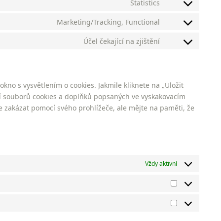
Statistics
wordpress
Consent
service
to
Marketing/Tracking, Functional
google-
Consent
service
recaptcha
to
Účel čekající na zjištění
google-
Consent
service
analytics
to
facebook
service
ostatní
no s vysvětlením o cookies. Jakmile kliknete na „Uložit
rií souborů cookies a doplňků popsaných ve vyskakovacím
e zakázat pomocí svého prohlížeče, ale mějte na paměti, že
Vždy aktivní
Statistiky
Marketing