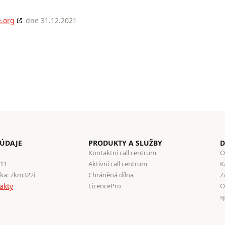
.org
dne 31.12.2021
 ÚDAJE
PRODUKTY A SLUŽBY
D
Kontaktní call centrum
O
111
Aktivní call centrum
K
ka: 7km322i
Chráněná dílna
Z
akty
LicencePro
O
s